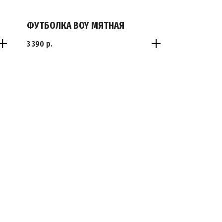
ФУТБОЛКА BOY МЯТНАЯ
3 390
р.
S
M
L