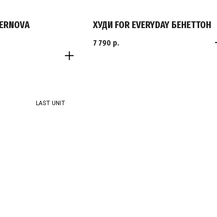
PERNOVA
ХУДИ FOR EVERYDAY БЕНЕТТОН
7 790
р.
XS
S
LAST UNIT
M
L