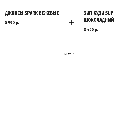
ДЖИНСЫ SPARK БЕЖЕВЫЕ
ЗИП-ХУДИ SU
ШОКОЛАДНЫЙ
5 990
р.
8 490
р.
S
S
M
NEW IN
M
L
L
XL