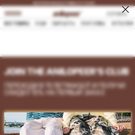
БЕСПЛАТНАЯ ДОСТАВКА ОТ 13.000
РУБ.
ДОСТАВКА ПО ВСЕЙ
КОРЗИНА
РОССИИ
ВСЕ ТОВАРЫ
ХУДИ
СВИТШОТЫ
ЛОНГСЛИВЫ
ФУТБОЛКИ
РУБАШКИ
ДЖИНСЫ
JOIN THE ANILOPEER'S CLUB
ПЕРЕХОДИ В ТЕЛЕГРАМ БОТ И ПОЛУЧИ
СКИДКУ 10% НА ПЕРВЫЙ ЗАКАЗ
GET IT NOW
GET IT NOW
INSTAGRAM*
PINTEREST