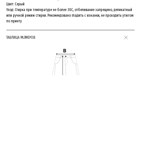
И ПОЛУЧИ СКИДКУ 10%
Цвет: Серый
НА ПЕРВЫЙ ЗАКАЗ:))
Уход: Стирка при температуре не более 30C, отбеливание запрещено, деликатный
или ручной режим стирки. Рекомендовано гладить с изнанки, не проходить утюгом
по принту
GET IT NOW
GET IT NOW
ТАБЛИЦА РАЗМЕРОВ