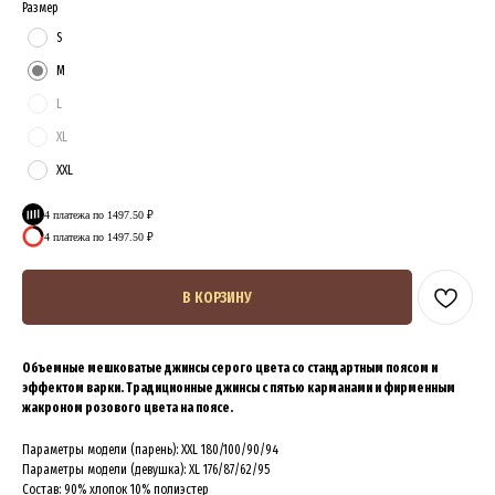
Размер
S
M
L
XL
XXL
4 платежа по 1497.50 ₽
4 платежа по 1497.50 ₽
В КОРЗИНУ
Объемные мешковатые джинсы серого цвета со стандартным поясом и
эффектом варки. Традиционные джинсы с пятью карманами и фирменным
жакроном розового цвета на поясе.
Параметры модели (парень): ХХL 180/100/90/94
Параметры модели (девушка): XL 176/87/62/95
ПЕРЕХОДИ В ТЕЛЕГРАМ БОТ
Состав: 90% хлопок 10% полиэстер