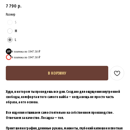
7 790
р.
Размер
S
M
L
4 платежа по 1947.50 ₽
4 платежа по 1947.50 ₽
В КОРЗИНУ
Худи, в котором ты проведешь все дни. Создано для ощущения внутренней
свободы, комфорта и того самого вайба — когда вещь не просто часть
образа, а его основа.
Все изделия отшиваем самостоятельно на собственном производстве.
Отвечаем за качество. Посадка — топ.
Принт шелкография, длинные рукава, манжеты, глубокий капюшон и плотная