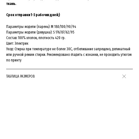
ткань.
ПЕРЕХОДИ В ТЕЛЕГРАМ БОТ
Срок отправки 1-3 рабочих дней;)
И ПОЛУЧИ СКИДКУ 10%
НА ПЕРВЫЙ ЗАКАЗ:))
Параметры модели (парень): М 180/100/90/94
Параметры модели (девушка): S 176/87/62/95
Состав: 100% хлопок, плотность 420 гр.
Цвет: Электрик
GET IT NOW
GET IT NOW
Уход: Стирка при температуре не более 30C, отбеливание запрещено, деликатный
или ручной режим стирки. Рекомендовано гладить с изнанки, не проходить утюгом
по принту
ТАБЛИЦА РАЗМЕРОВ