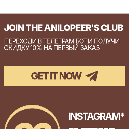
M
L
L