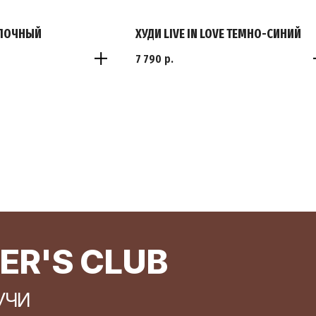
ОЛОЧНЫЙ
ХУДИ LIVE IN LOVE ТЕМНО-СИНИЙ
7 790
р.
S
M
КОНТАКТЫ
L
upport@anilopeer.ru
elegram
79873059145
INSTAGRAM*
PINTEREST