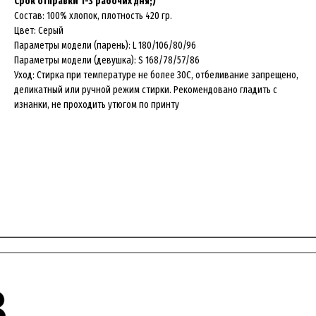
Срок отправки 1-3 рабочих дня;)
Состав: 100% хлопок, плотность 420 гр.
Цвет: Серый
Параметры модели (парень): L 180/106/80/96
Параметры модели (девушка): S 168/78/57/86
Уход: Стирка при температуре не более 30C, отбеливание запрещено,
деликатный или ручной режим стирки. Рекомендовано гладить с
изнанки, не проходить утюгом по принту