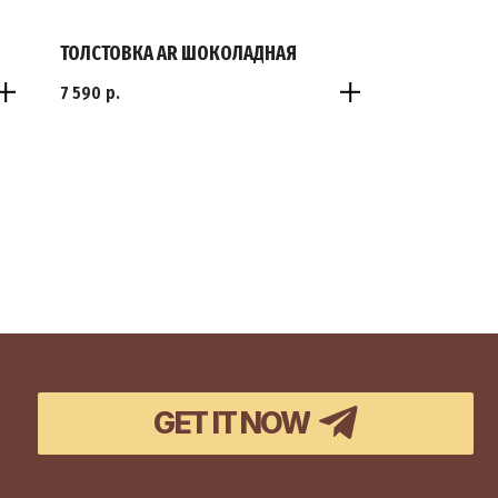
GET IT NOW
GET IT NOW
ТОЛСТОВКА AR ШОКОЛАДНАЯ
7 590
р.
XS
S
M
L