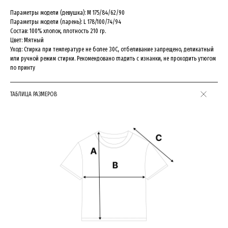
ПЕРЕХОДИ В ТЕЛЕГРАМ БОТ
Параметры модели (девушка): M 175/84/62/90
И ПОЛУЧИ СКИДКУ 10%
Параметры модели (парень): L 178/100/74/94
НА ПЕРВЫЙ ЗАКАЗ:))
Состав: 100% хлопок, плотность 210 гр.
Цвет: Мятный
Уход: Стирка при температуре не более 30C, отбеливание запрещено, деликатный
или ручной режим стирки. Рекомендовано гладить с изнанки, не проходить утюгом
GET IT NOW
GET IT NOW
по принту
ТАБЛИЦА РАЗМЕРОВ