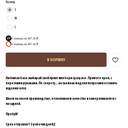
Размер
S
M
L
4 платежа по 847.50 ₽
4 платежа по 847.50 ₽
В КОРЗИНУ
Любимая база: выбирай свой принт или бери сразу все. Прямого кроя, с
короткими рукавами. По секрету... на съемках модели попросили оставить
изделия себя.
Шьем на своем производстве, отслеживаем качество и заморачиваемся с
посадкой.
Пробуй!
Срок отправки 1-3 рабочих дней;)