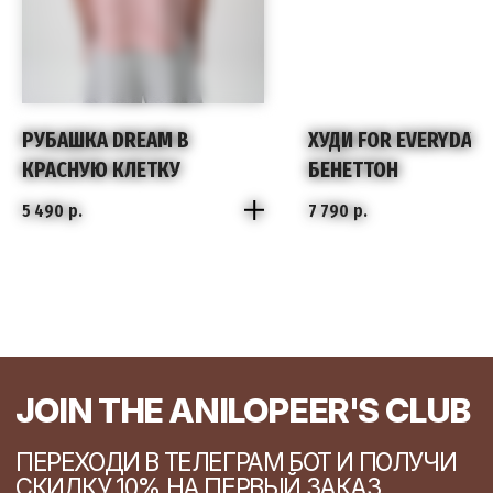
РУБАШКА DREAM В
ХУДИ FOR EVERYDAY
КРАСНУЮ КЛЕТКУ
БЕНЕТТОН
5 490
р.
7 790
р.
S
XS
M
S
L
M
L