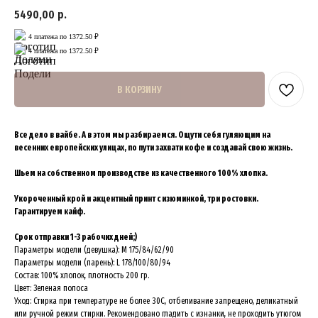
5490,00
р.
4 платежа по 1372.50 ₽
4 платежа по 1372.50 ₽
В КОРЗИНУ
Все дело в вайбе. А в этом мы разбираемся. Ощути себя гуляющим на
весенних европейских улицах, по пути захвати кофе и создавай свою жизнь.
Шьем на собственном производстве из качественного 100% хлопка.
Укороченный крой и акцентный принт с изюминкой, три ростовки.
Гарантируем кайф.
Срок отправки 1-3 рабочих дней;)
Параметры модели (девушка): M 175/84/62/90
Параметры модели (парень): L 178/100/80/94
Состав: 100% хлопок, плотность 200 гр.
Цвет: Зеленая полоса
Уход: Стирка при температуре не более 30C, отбеливание запрещено, деликатный
или ручной режим стирки. Рекомендовано гладить с изнанки, не проходить утюгом