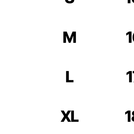
JOIN THE ANILOPEER'S CLUB
ПЕРЕХОДИ В ТЕЛЕГРАМ БОТ И ПОЛУЧИ
СКИДКУ 10% НА ПЕРВЫЙ ЗАКАЗ
GET IT NOW
GET IT NOW
INSTAGRAM*
PINTEREST
TG КАНАЛ