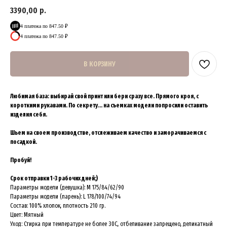
3390,00
р.
4 платежа по 847.50 ₽
4 платежа по 847.50 ₽
В КОРЗИНУ
Любимая база: выбирай свой принт или бери сразу все. Прямого кроя, с
короткими рукавами. По секрету... на съемках модели попросили оставить
изделия себя.
Шьем на своем производстве, отслеживаем качество и заморачиваемся с
посадкой.
Пробуй!
Срок отправки 1-3 рабочих дней;)
Параметры модели (девушка): M 175/84/62/90
Параметры модели (парень): L 178/100/74/94
Состав: 100% хлопок, плотность 210 гр.
Цвет: Мятный
Уход: Стирка при температуре не более 30C, отбеливание запрещено, деликатный