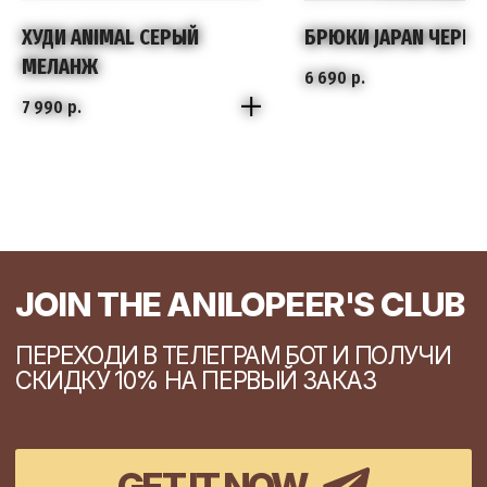
ХУДИ ANIMAL СЕРЫЙ
БРЮКИ JAPAN ЧЕРН
МЕЛАНЖ
6 690
р.
7 990
р.
S
XS
M
S
L
M
L