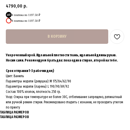
4790,00
р.
4 платежа по 1197.50 ₽
4 платежа по 1197.50 ₽
В КОРЗИНУ
Укороченный крой. Идеальной плотности ткань, идеальной длины рукав.
Носим сами. Рекомендуем брать два: пока один в стирке, второй на тебе.
Срок отправки 1-3 рабочих дня;)
Цвет: Ваниль
Параметры модели (девушка): M 175/84/62/90
Параметры модели (парень): L 190/90/69/92
Состав: 100% хлопок, плотность 250 гр.
Уход: Стирка при температуре не более 30C, отбеливание запрещено, деликатный
или ручной режим стирки. Рекомендовано гладить с изнанки, не проходить утюгом
по принту
ТАБЛИЦА РАЗМЕРОВ
ТАБЛИЦА РАЗМЕРОВ