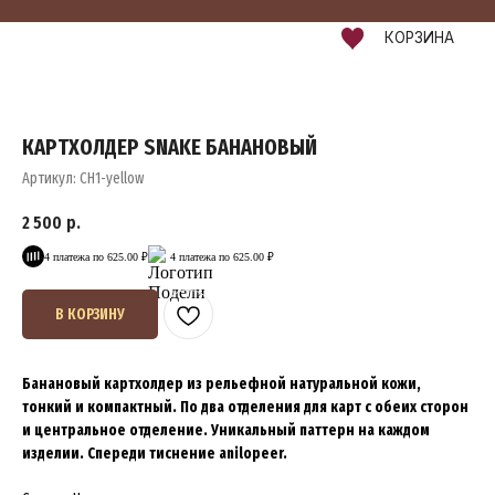
КОРЗИНА
КАРТХОЛДЕР SNAKE БАНАНОВЫЙ
Артикул:
CH1-yellow
2 500
р.
4 платежа по 625.00 ₽
4 платежа по 625.00 ₽
В КОРЗИНУ
Банановый картхолдер из рельефной натуральной кожи,
тонкий и компактный. По два отделения для карт с обеих сторон
и центральное отделение. Уникальный паттерн на каждом
изделии. Спереди тиснение anilopeer.