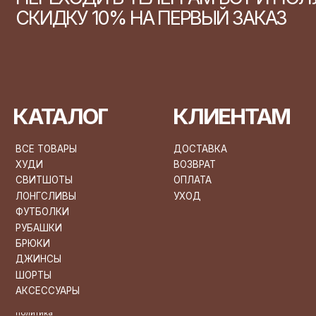
ЛОНГСЛИВЫ
УХОД
ФУТБОЛКИ
РУБАШКИ
БРЮКИ
ДЖИНСЫ
ШОРТЫ
АКСЕССУАРЫ
политика
конфиденциальности
договор оферты
ИП АФОНИН НИКИТА ПЕТРОВИЧ
*
ИНН 644201404933
п
т