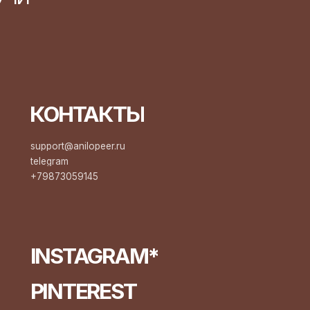
INSTAGRAM*
PINTEREST
TG КАНАЛ
принадлежит компании meta, которая
ризнана экстремистской, запрещен на
ерритории рф*