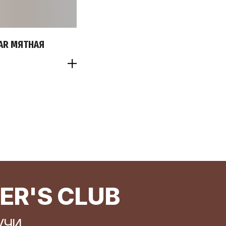
AR МЯТНАЯ
'S CLUB
КОНТАКТЫ
upport@anilopeer.ru
elegram
79873059145