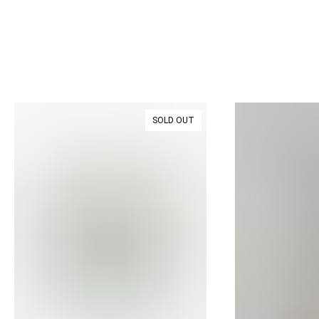
S
S
M
M
L
L
SOLD OUT