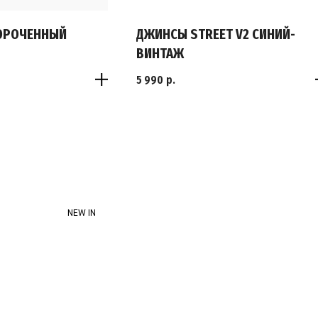
ОРОЧЕННЫЙ
ДЖИНСЫ STREET V2 СИНИЙ-
ВИНТАЖ
5 990
р.
S
M
L
XL
NEW IN
XXL