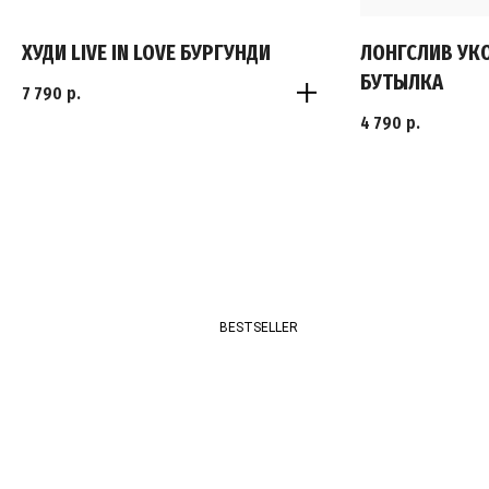
ХУДИ LIVE IN LOVE БУРГУНДИ
ЛОНГСЛИВ УК
БУТЫЛКА
7 790
р.
4 790
р.
S
S
M
M
L
L
BESTSELLER