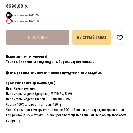
6690,00
р.
4 платежа по 1672.50 ₽
4 платежа по 1672.50 ₽
В КОРЗИНУ
БЫСТРЫЙ ЗАКАЗ
Нужно ли что-то говорить?
Твои любимчики на каждый день. Бери сразу несколько.
Длина, резинка, плотность — мы все продумали, наслаждайся.
Срок отправки 1-3 рабочих дня;)
Цвет: Серый меланж
Параметры модели (девушка): M 175/84/62/90
Параметры модели (парень): L 190/90/69/92
Состав: 100% хлопок, плотность 420 гр.
Уход: Стирка при температуре не более 30C, отбеливание запрещено, деликатный
или ручной режим стирки. Рекомендовано гладить с изнанки, не проходить утюгом
по принту